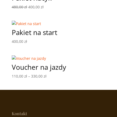
Pierwotna
Aktualna
480,00
zł
400,00
zł
cena
cena
wynosiła:
wynosi:
480,00 zł.
400,00 zł.
Pakiet na start
400,00
zł
Voucher na jazdy
Zakres
110,00
zł
–
330,00
zł
cen:
od
110,00 zł
do
330,00 zł
Kontakt