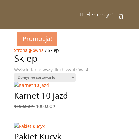
Elementy 0
Promocja!
Promocja!
Strona główna
/ Sklep
Sklep
Wyświetlanie wszystkich wyników: 4
Karnet 10 jazd
Pierwotna
Aktualna
1100,00
zł
1000,00
zł
cena
cena
wynosiła:
wynosi:
1100,00 zł.
1000,00 zł.
Pakiet Kucyk